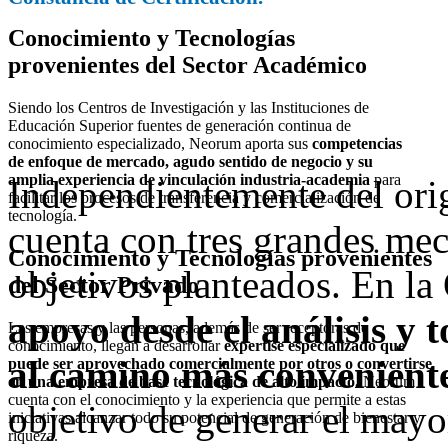
Conocimiento y Tecnologías
provenientes del Sector Académico
Siendo los Centros de Investigación y las Instituciones de
Educación Superior fuentes de generación continua de
conocimiento especializado, Neorum aporta sus
competencias
de enfoque de mercado, agudo sentido de negocio y su
amplia experiencia de vinculación industria-academia
para
Independientemente del ori
facilitar los procesos de transferencia y comercialización de
tecnología.
cuenta con tres grandes mec
Conocimiento y Tecnologías provenientes
objetivos planteados. En l
del Sector Privado
apoyo desde el análisis y 
Las empresas y las personas, además de ser receptoras de
conocimiento, llegan a desarrollar
expertise especializado que
al camino más conveniente
puede ser aprovechado comercialmente por otros o convertirse
en una empresa de base tecnológica de alto impacto.
Neorum
cuenta con el conocimiento y la experiencia que permite a estas
objetivo de generar el mayo
iniciativas alcanzar todo su potencial de generación de bienestar y
riqueza.